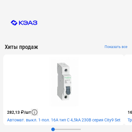
Хиты продаж
Показать все
282,13
₽
/
шт
16
Автомат. выкл. 1-пол. 16А тип С 4,5kA 230В серия City9 Set
Тр