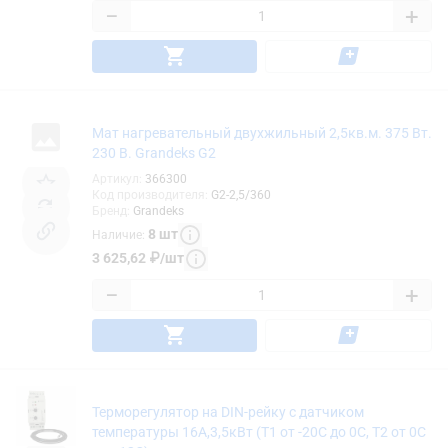
−
+
Мат нагревательный двухжильный 2,5кв.м. 375 Вт.
230 В. Grandeks G2
Артикул
:
366300
Код производителя
:
G2-2,5/360
Бренд
:
Grandeks
8
шт
Наличие
:
3 625,62
₽
/
шт
−
+
Терморегулятор на DIN-рейку с датчиком
температуры 16А,3,5кВт (Т1 от -20С до 0С, Т2 от 0С