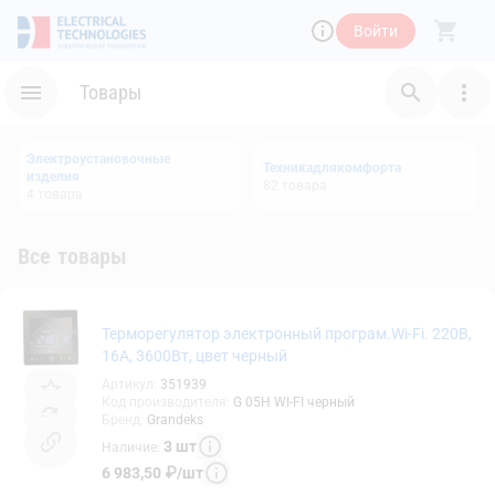
Войти
Товары
Электроустановочные
Техникадлякомфорта
изделия
82
товара
4
товара
Все товары
Терморегулятор электронный програм.Wi-Fi. 220В,
16А, 3600Вт, цвет черный
Артикул
:
351939
Код производителя
:
G 05H WI-FI черный
Бренд
:
Grandeks
3
шт
Наличие
:
6 983,50
₽
/
шт