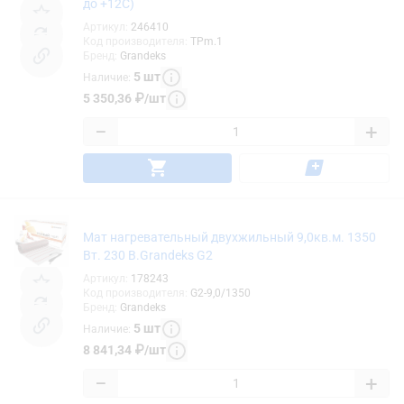
до +12С)
Артикул
:
246410
Код производителя
:
TPm.1
Бренд
:
Grandeks
5
шт
Наличие
:
5 350,36
₽
/
шт
−
+
Мат нагревательный двухжильный 9,0кв.м. 1350
Вт. 230 В.Grandeks G2
Артикул
:
178243
Код производителя
:
G2-9,0/1350
Бренд
:
Grandeks
5
шт
Наличие
:
8 841,34
₽
/
шт
−
+