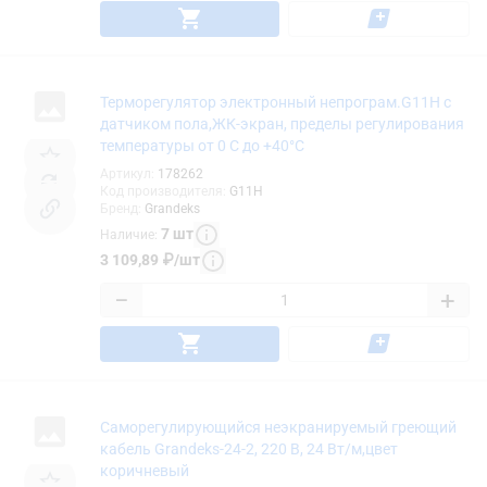
Терморегулятор электронный непрограм.G11Н с
датчиком пола,ЖК-экран, пределы регулирования
температуры от 0 С до +40°С
Артикул
:
178262
Код производителя
:
G11Н
Бренд
:
Grandeks
7
шт
Наличие
:
3 109,89
₽
/
шт
−
+
Саморегулирующийся неэкранируемый греющий
кабель Grandeks-24-2, 220 В, 24 Вт/м,цвет
коричневый