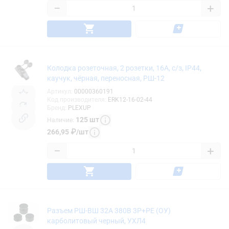
−
+
Колодка розеточная, 2 розетки, 16А, с/з, IP44,
каучук, чёрная, переносная, РШ-12
Артикул
:
00000360191
Код производителя
:
ERK12-16-02-44
Бренд
:
PLEXUP
125
шт
Наличие
:
266,95
₽
/
шт
−
+
Разъем РШ-ВШ 32А 380В 3P+PE (ОУ)
карболитовый черный, УХЛ4