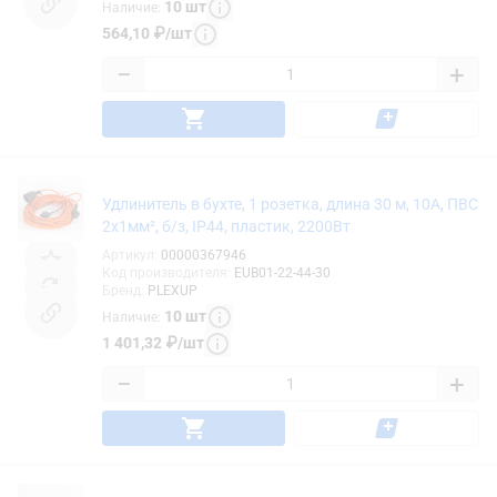
10
шт
Наличие
:
564,10
₽
/
шт
−
+
Удлинитель в бухте, 1 розетка, длина 30 м, 10А, ПВС
2х1мм², б/з, IP44, пластик, 2200Вт
Артикул
:
00000367946
Код производителя
:
EUB01-22-44-30
Бренд
:
PLEXUP
10
шт
Наличие
:
1 401,32
₽
/
шт
−
+