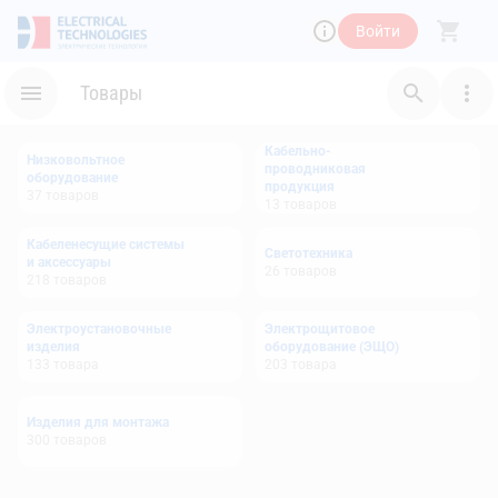
Войти
Товары
Кабельно-
Низковольтное
проводниковая
оборудование
продукция
37
товаров
13
товаров
Кабеленесущие системы
Светотехника
и аксессуары
26
товаров
218
товаров
Электроустановочные
Электрощитовое
изделия
оборудование (ЭЩО)
133
товара
203
товара
Изделия для монтажа
300
товаров