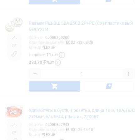
Разъем РШ-ВШ 32А 250В 2P+PE (СУ) пластиковый
бел.УХЛ4
Артикул
:
00000360200
Код производителя
:
ECS21-32-03-20
Бренд
:
PLEXUP
11
шт
Наличие
:
233,70
₽
/
шт
−
+
Удлинитель в бухте, 1 розетка, длина 10 м, 10А, ПВС
2х1мм², б/з, IP44, пластик, 2200Вт
Артикул
:
00000367943
Код производителя
:
EUB01-22-44-10
Бренд
:
PLEXUP