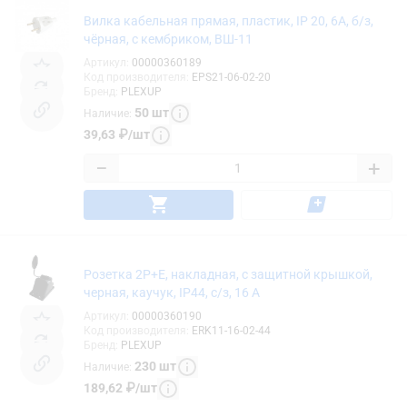
Вилка кабельная прямая, пластик, IP 20, 6A, б/з,
чёрная, с кембриком, ВШ-11
Артикул
:
00000360189
Код производителя
:
EPS21-06-02-20
Бренд
:
PLEXUP
50
шт
Наличие
:
39,63
₽
/
шт
−
+
Розетка 2P+E, накладная, с защитной крышкой,
черная, каучук, IP44, с/з, 16 А
Артикул
:
00000360190
Код производителя
:
ERK11-16-02-44
Бренд
:
PLEXUP
230
шт
Наличие
:
189,62
₽
/
шт