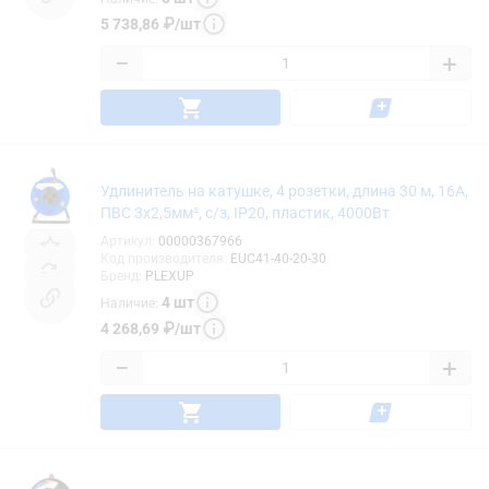
5 738,86
₽
/
шт
−
+
Удлинитель на катушке, 4 розетки, длина 30 м, 16А,
ПВС 3х2,5мм², с/з, IP20, пластик, 4000Вт
Артикул
:
00000367966
Код производителя
:
EUC41-40-20-30
Бренд
:
PLEXUP
4
шт
Наличие
:
4 268,69
₽
/
шт
−
+